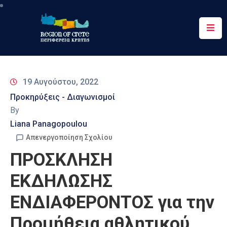
Περιφέρεια
Ενημέρωση
19 Αυγούστου, 2022
Έργα
Προκηρύξεις - Διαγωνισμοί
&
By
Δράσεις
Liana Panagopoulou
Ψηφιακές
Απενεργοποίηση Σχολίου
Υπηρεσίες
ΠΡΟΣΚΛΗΣΗ
Επικοινωνία
ΕΚΔΗΛΩΣΗΣ
ΕΝΔΙΑΦΕΡΟΝΤΟΣ για την
Προμήθεια αθλητικού