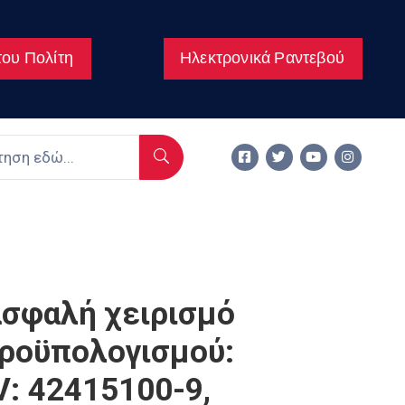
ου Πολίτη
Ηλεκτρονικά Ραντεβού
σφαλή χειρισμό
ροϋπολογισμού:
: 42415100-9,