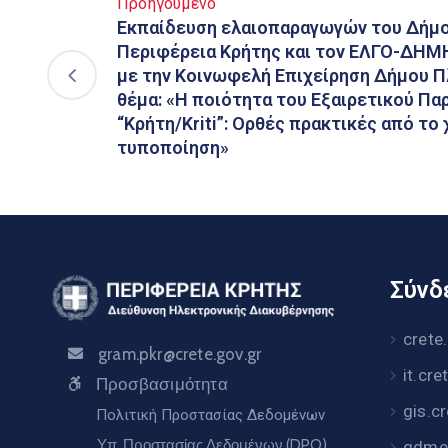
Προηγούμενο
Εκπαίδευση ελαιοπαραγωγών του Δήμο
Περιφέρεια Κρήτης και τον ΕΛΓΟ-ΔΗΜΗ
με την Κοινωφελή Επιχείρηση Δήμου Πλ
θέμα: «Η ποιότητα του Εξαιρετικού Πα
“Κρήτη/Kriti”: Ορθές πρακτικές από το
τυποποίηση»
Σύνδε
crete
gram.pkr@crete.gov.gr
it.cre
Προσβασιμότητα
gis.c
Πολιτική Προστασίας Δεδομένων
Υπ. Προστασίας Δεδομένων (DPO)
gdme.