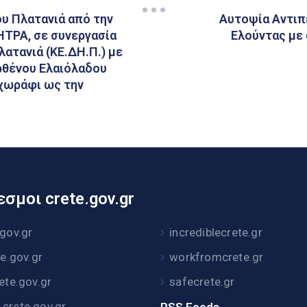
υ Πλατανιά από την
Αυτοψία Αντιπ
ΤΡΑ, σε συνεργασία
Ελούντας με
ατανιά (ΚΕ.ΔΗ.Π.) με
ρθένου Ελαιόλαδου
 χωράφι ως την
σμοι crete.gov.gr
.gov.gr
incrediblecrete.gr
te.gov.gr
workfromcrete.gr
rete.gov.gr
safecrete.gr
crete.gov.gr
RSS Feeds