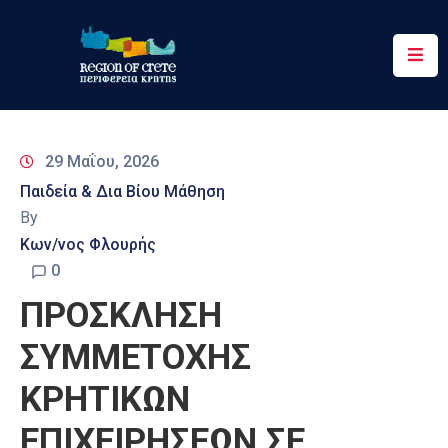
Περιφέρεια
Ενημέρωση
29 Μαΐου, 2026
Έργα
Παιδεία & Δια Βίου Μάθηση
&
By
Δράσεις
Κων/νος Φλουρής
Ψηφιακές
0
Υπηρεσίες
ΠΡΟΣΚΛΗΣΗ
Επικοινωνία
ΣΥΜΜΕΤΟΧΗΣ
ΚΡΗΤΙΚΩΝ
ΕΠΙΧΕΙΡΗΣΕΩΝ ΣΕ