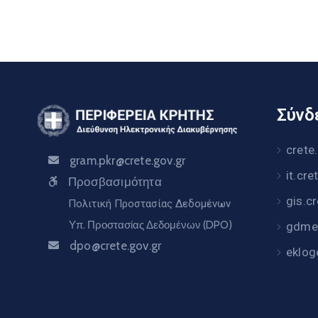
Σύνδε
crete
gram.pkr@crete.gov.gr
it.cre
Προσβασιμότητα
gis.c
Πολιτική Προστασίας Δεδομένων
Υπ. Προστασίας Δεδομένων (DPO)
gdme.
dpo@crete.gov.gr
eklog