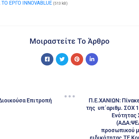
 ΤΟ ΕΡΓΟ INNOVABLUE
(513 kB)
Μοιραστείτε Το Άρθρο
Διοικούσα Επιτροπή
Π.Ε.ΧΑΝΙΩΝ: Πίνακ
της υπ΄αριθμ. ΣΟΧ 
Ενότητας 
(ΑΔΑ:ΨΕ
προσωπικού μ
ειδικότητας ΤΕ Κο