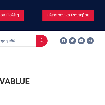
ου Πολίτη
Ηλεκτρονικά Ραντεβού
OVABLUE