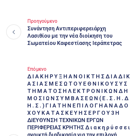
Προηγούμενο
Συνάντηση Αντιπεριφερειάρχη
Λασιθίου με την νέα διοίκηση του
Σωματείου Καφεστίασης Ιεράπετρας
Επόμενο
Δ Ι Α Κ Η Ρ Υ Ξ Η Α Ν Ο Ι Κ Τ Η Σ Δ Ι Α Δ Ι Κ
Α Σ Ι Α Σ Μ Ε Σ Ω Τ Ο Υ Ε Θ Ν Ι Κ Ο Υ Σ Υ Σ
Τ Η Μ Α Τ Ο Σ Η Λ Ε Κ Τ Ρ Ο Ν Ι Κ Ω Ν Δ Η
Μ Ο Σ Ι Ω Ν Σ Υ Μ Β Α Σ Ε Ω Ν ( Ε . Σ . Η . Δ
Η . Σ . ) Γ Ι Α Τ Η Ν Ε Π Ι Λ Ο Γ Η Α Ν Α Δ Ο
Χ Ο Υ Κ Α Τ Α Σ Κ Ε Υ Η Σ Ε Ρ Γ Ο Υ 3 Η
ΔΙΕΥΘΥΝΣΗ ΤΕΧΝΙΚΩΝ ΕΡΓΩΝ
ΠΕΡΙΦΕΡΕΙΑΣ ΚΡΗΤΗΣ Δ ι α κ η ρ ύ σ σ ε ι
ανοικτή διαδικασία για την επιλογή