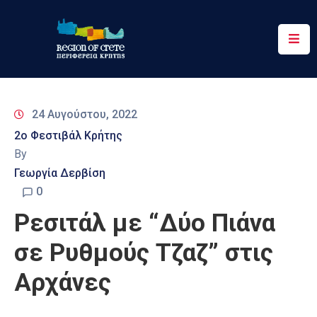
Περιφέρεια
Ενημέρωση
24 Αυγούστου, 2022
Έργα
2ο Φεστιβάλ Κρήτης
&
By
Δράσεις
Γεωργία Δερβίση
Ψηφιακές
0
Υπηρεσίες
Ρεσιτάλ με “Δύο Πιάνα
Επικοινωνία
σε Ρυθμούς Τζαζ” στις
Αρχάνες