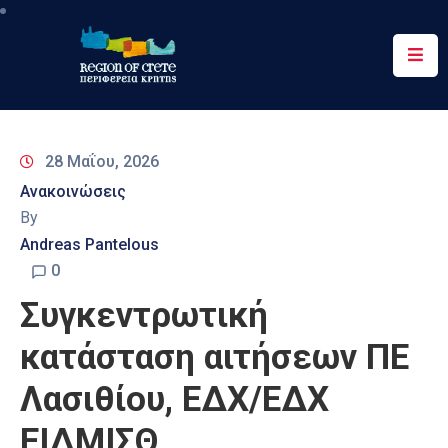
Περιφέρεια
Ενημέρωση
28 Μαΐου, 2026
Έργα
Ανακοινώσεις
&
By
Δράσεις
Andreas Pantelous
Ψηφιακές
0
Υπηρεσίες
Συγκεντρωτική
Επικοινωνία
κατάσταση αιτήσεων ΠΕ
Λασιθίου, ΕΔΧ/ΕΔΧ
ΕΙΔΜΙΣΘ.