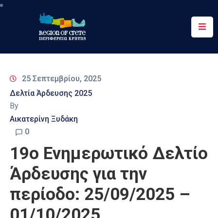
Περιφέρεια
Ενημέρωση
25 Σεπτεμβρίου, 2025
Έργα
Δελτία Άρδευσης 2025
&
By
Δράσεις
Αικατερίνη Ξυδάκη
Ψηφιακές
0
Υπηρεσίες
19ο Ενημερωτικό Δελτίο
Επικοινωνία
Άρδευσης για την
περίοδο: 25/09/2025 –
01/10/2025