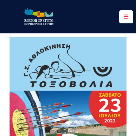
Περιφέρεια
Ενημέρωση
Έργα
&
Δράσεις
Ψηφιακές
Υπηρεσίες
Επικοινωνία