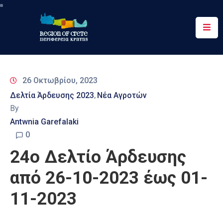
Περιφέρεια
Ενημέρωση
26 Οκτωβρίου, 2023
Έργα
Δελτία Άρδευσης 2023
Νέα Αγροτών
‚
&
By
Δράσεις
Antwnia Garefalaki
Ψηφιακές
0
Υπηρεσίες
24o Δελτίο Άρδευσης
Επικοινωνία
από 26-10-2023 έως 01-
11-2023