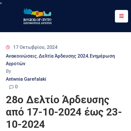
Περιφέρεια
Ενημέρωση
17 Οκτωβρίου, 2024
Έργα
Ανακοινώσεις
Δελτία Άρδευσης 2024
Ενημέρωση
‚
‚
&
Αγροτών
Δράσεις
By
Ψηφιακές
Antwnia Garefalaki
Υπηρεσίες
0
28o Δελτίο Άρδευσης
Επικοινωνία
από 17-10-2024 έως 23-
10-2024