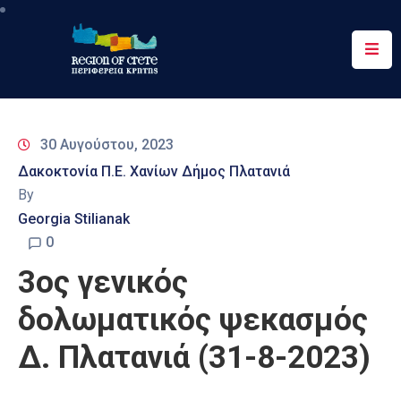
Περιφέρεια
Ενημέρωση
30 Αυγούστου, 2023
Έργα
Δακοκτονία Π.Ε. Χανίων Δήμος Πλατανιά
&
By
Δράσεις
Georgia Stilianak
Ψηφιακές
0
Υπηρεσίες
3ος γενικός
Επικοινωνία
δολωματικός ψεκασμός
Δ. Πλατανιά (31-8-2023)