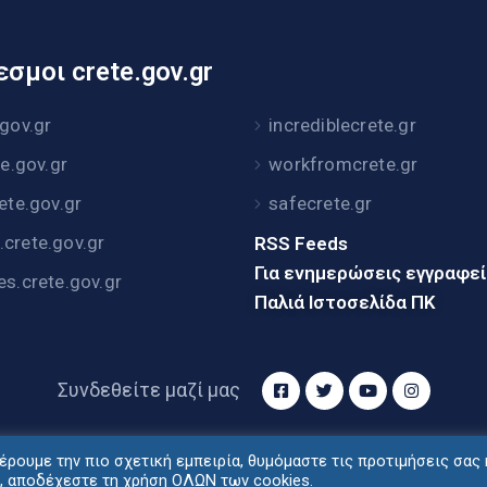
σμοι crete.gov.gr
.gov.gr
incrediblecrete.gr
te.gov.gr
workfromcrete.gr
rete.gov.gr
safecrete.gr
crete.gov.gr
RSS Feeds
Για ενημερώσεις εγγραφε
es.crete.gov.gr
Παλιά Ιστοσελίδα ΠΚ
Συνδεθείτε μαζί μας
ρουμε την πιο σχετική εμπειρία, θυμόμαστε τις προτιμήσεις σας 
τυξη: Διεύθυνση Ηλεκτρονικής Διακυβέρνησης Περιφέρ
", αποδέχεστε τη χρήση ΟΛΩΝ των cookies.