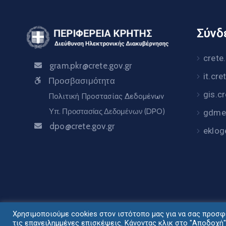
Σύνδε
crete
gram.pkr@crete.gov.gr
it.cre
Προσβασιμότητα
gis.c
Πολιτική Προστασίας Δεδομένων
Υπ. Προστασίας Δεδομένων (DPO)
gdme.
dpo@crete.gov.gr
eklog
Χρησιμοποιούμε cookies στον ιστότοπο μας για να σας προσφέ
Σχεδιασμός - Ανάπ
τις επανειλημμένες επισκέψεις. Κάνοντας κλικ στο "Αποδοχή