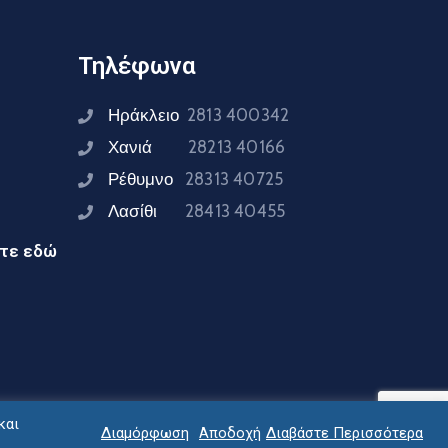
Τηλέφωνα
Ηράκλειο
2813 400342
Χανιά
28213 40166
Ρέθυμνο
28313 40725
Λασίθι
28413 40455
ίτε εδώ
και
Διαμόρφωση
Αποδοχή
Διαβάστε Περισσότερα
ειας Κρήτης © 2024