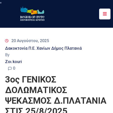
Περιφέρεια
Ενημέρωση
20 Αυγούστου, 2025
Έργα
Δακοκτονία Π.Ε. Χανίων Δήμος Πλατανιά
&
By
Δράσεις
Ζοι kouri
Ψηφιακές
0
Υπηρεσίες
3ος ΓΕΝΙΚΟΣ
Επικοινωνία
ΔΟΛΩΜΑΤΙΚΟΣ
ΨΕΚΑΣΜΟΣ Δ.ΠΛΑΤΑΝΙΑ
ΣΤΙΣ 25/8/2025