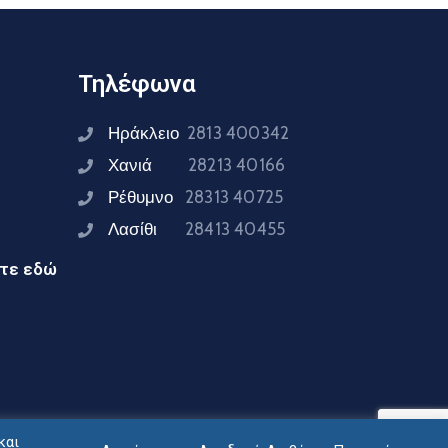
Τηλέφωνα
Ηράκλειο
2813 400342
Χανιά
28213 40166
Ρέθυμνο
28313 40725
Λασίθι
28413 40455
ίτε εδώ
και