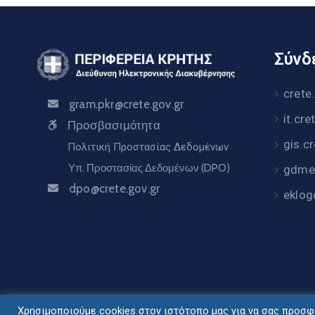
Σύνδε
crete
gram.pkr@crete.gov.gr
it.cre
Προσβασιμότητα
gis.c
Πολιτική Προστασίας Δεδομένων
Υπ. Προστασίας Δεδομένων (DPO)
gdme.
dpo@crete.gov.gr
eklog
Χρησιμοποιούμε cookies στον ιστότοπο μας για να σας προσφέ