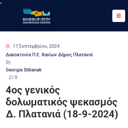
Περιφέρεια
Ενημέρωση
17 Σεπτεμβρίου, 2024
Έργα
Δακοκτονία Π.Ε. Χανίων Δήμος Πλατανιά
&
By
Δράσεις
Georgia Stilianak
Ψηφιακές
0
Υπηρεσίες
4ος γενικός
Επικοινωνία
δολωματικός ψεκασμός
Δ. Πλατανιά (18-9-2024)