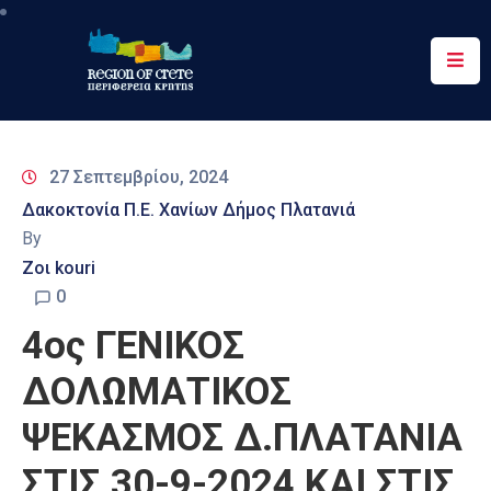
Περιφέρεια
Ενημέρωση
27 Σεπτεμβρίου, 2024
Έργα
Δακοκτονία Π.Ε. Χανίων Δήμος Πλατανιά
&
By
Δράσεις
Ζοι kouri
Ψηφιακές
0
Υπηρεσίες
4ος ΓΕΝΙΚΟΣ
Επικοινωνία
ΔΟΛΩΜΑΤΙΚΟΣ
ΨΕΚΑΣΜΟΣ Δ.ΠΛΑΤΑΝΙΑ
ΣΤΙΣ 30-9-2024 ΚΑΙ ΣΤΙΣ