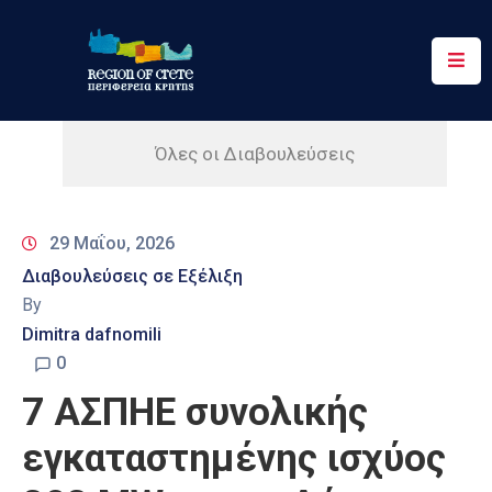
Περιφέρεια
Ενημέρωση
Όλες οι Διαβουλεύσεις
Έργα
&
29 Μαΐου, 2026
Δράσεις
Διαβουλεύσεις σε Εξέλιξη
Ψηφιακές
By
Υπηρεσίες
Dimitra dafnomili
0
Επικοινωνία
7 ΑΣΠΗΕ συνολικής
εγκαταστημένης ισχύος