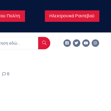
ου Πολίτη
Ηλεκτρονικά Ραντεβού
0
ς