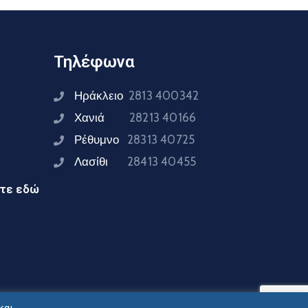
Τηλέφωνα
Ηράκλειο
2813 400342
Χανιά
28213 40166
Ρέθυμνο
28313 40725
Λασίθι
28413 40455
ίτε εδώ