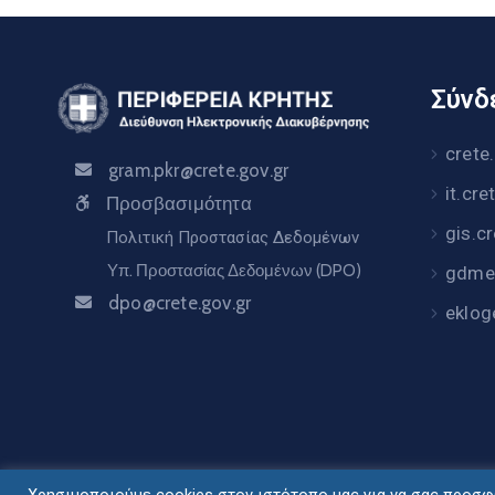
Σύνδε
crete
gram.pkr@crete.gov.gr
it.cre
Προσβασιμότητα
gis.c
Πολιτική Προστασίας Δεδομένων
Υπ. Προστασίας Δεδομένων (DPO)
gdme.
dpo@crete.gov.gr
eklog