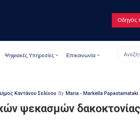
Οδηγός τ
Ψηφιακές Υπηρεσίες
Επικοινωνία
Δήμος Καντάνου Σελίνου
By
Maria - Markella Papastamataki
κών ψεκασμών δακοκτονία