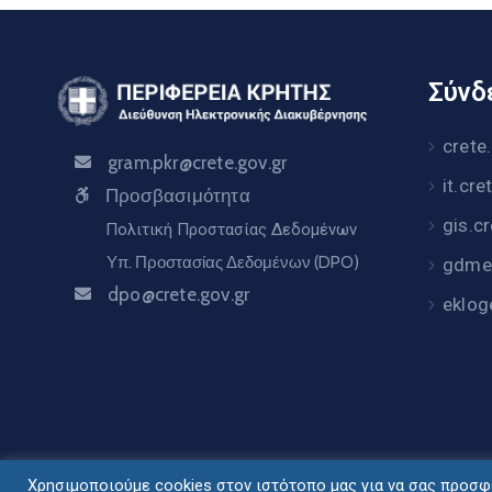
Σύνδε
crete
gram.pkr@crete.gov.gr
it.cre
Προσβασιμότητα
gis.c
Πολιτική Προστασίας Δεδομένων
Υπ. Προστασίας Δεδομένων (DPO)
gdme.
dpo@crete.gov.gr
eklog
Χρησιμοποιούμε cookies στον ιστότοπο μας για να σας προσφέ