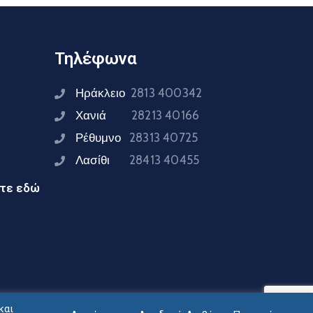
Τηλέφωνα
Ηράκλειο
2813 400342
Χανιά
28213 40166
Ρέθυμνο
28313 40725
Λασίθι
28413 40455
ίτε εδώ
και