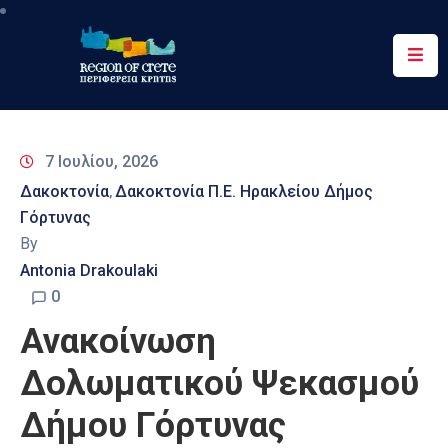
Περιφέρεια
Ενημέρωση
7 Ιουλίου, 2026
Έργα
Δακοκτονία
Δακοκτονία Π.Ε. Ηρακλείου Δήμος
‚
&
Γόρτυνας
Δράσεις
By
Ψηφιακές
Antonia Drakoulaki
Υπηρεσίες
0
Ανακοίνωση
Επικοινωνία
Δολωματικού Ψεκασμού
Δήμου Γόρτυνας