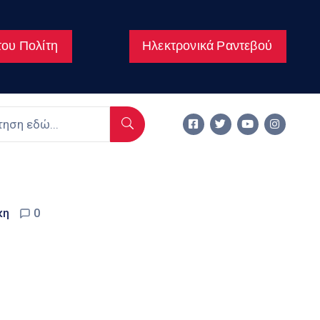
ου Πολίτη
Ηλεκτρονικά Ραντεβού
κη
0