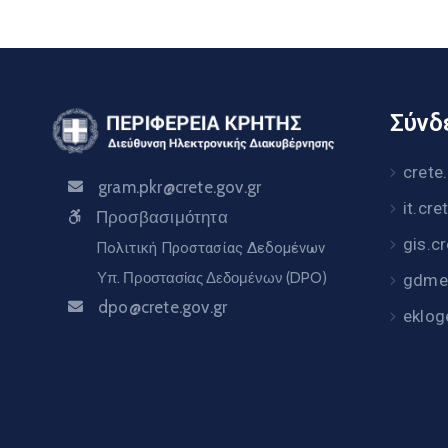
Σύνδε
crete
gram.pkr@crete.gov.gr
it.cre
Προσβασιμότητα
gis.c
Πολιτική Προστασίας Δεδομένων
Υπ. Προστασίας Δεδομένων (DPO)
gdme.
dpo@crete.gov.gr
eklog