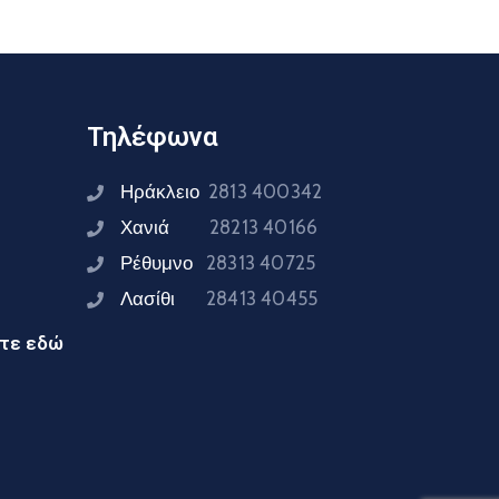
Τηλέφωνα
Ηράκλειο
2813 400342
Χανιά
28213 40166
Ρέθυμνο
28313 40725
Λασίθι
28413 40455
ίτε εδώ