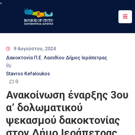
Περιφέρεια
Ενημέρωση
9 Αυγούστου, 2024
Έργα
Δακοκτονία Π.Ε. Λασιθίου Δήμος Ιεράπετρας
&
By
Δράσεις
Stavros Kefaloukos
Ψηφιακές
0
Υπηρεσίες
Ανακοίνωση έναρξης 3ου
Επικοινωνία
α’ δολωματικού
ψεκασμού δακοκτονίας
στον Δήμο Ιεράπετρας