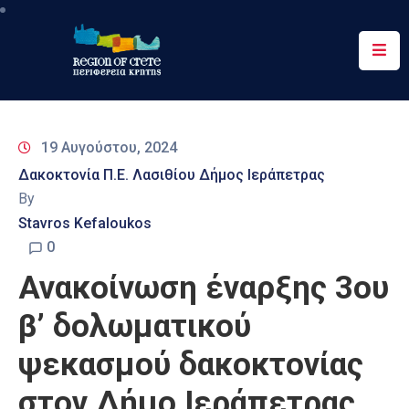
Περιφέρεια
Ενημέρωση
19 Αυγούστου, 2024
Έργα
Δακοκτονία Π.Ε. Λασιθίου Δήμος Ιεράπετρας
&
By
Δράσεις
Stavros Kefaloukos
Ψηφιακές
0
Υπηρεσίες
Ανακοίνωση έναρξης 3ου
Επικοινωνία
β’ δολωματικού
ψεκασμού δακοκτονίας
στον Δήμο Ιεράπετρας