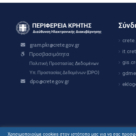
Σύνδε
crete
gram.pkr@crete.gov.gr
it.cre
Προσβασιμότητα
gis.c
Πολιτική Προστασίας Δεδομένων
Υπ. Προστασίας Δεδομένων (DPO)
gdme.
dpo@crete.gov.gr
eklog
Χρησιμοποιούμε cookies στον ιστότοπο μας για να σας προσφέ