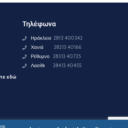
Τηλέφωνα
Ηράκλειο
2813 400342
Χανιά
28213 40166
Ρέθυμνο
28313 40725
Λασίθι
28413 40455
ίτε εδώ
και