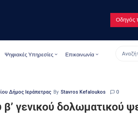
Οδηγός τ
Ψηφιακές Υπηρεσίες
Επικοινωνία
θίου Δήμος Ιεράπετρας
By
Stavros Kefaloukos
0
 β’ γενικού δολωματικού ψ