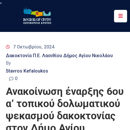
Περιφέρεια
Ενημέρωση
7 Οκτωβρίου, 2024
Έργα
Δακοκτονία Π.Ε. Λασιθίου Δήμος Αγίου Νικολάου
&
By
Δράσεις
Stavros Kefaloukos
Ψηφιακές
0
Υπηρεσίες
Ανακοίνωση έναρξης 6ου
Επικοινωνία
α’ τοπικού δολωματικού
ψεκασμού δακοκτονίας
στον Δήμο Αγίου