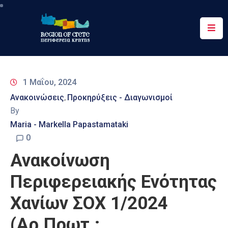
Περιφέρεια
Ενημέρωση
1 Μαΐου, 2024
Έργα
Ανακοινώσεις
Προκηρύξεις - Διαγωνισμοί
‚
&
By
Δράσεις
Maria - Markella Papastamataki
Ψηφιακές
0
Υπηρεσίες
Ανακοίνωση
Επικοινωνία
Περιφερειακής Ενότητας
Χανίων ΣΟΧ 1/2024
(Αρ.Πρωτ.: