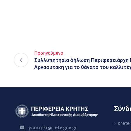
Προηγούμενο
Συλλυπητήρια δήλωση Περιφερειάρχη 
Αρναουτάκη για το θάνατο του καλλιτ
Σύνδε
crete
gram.pkr@crete.gov.gr