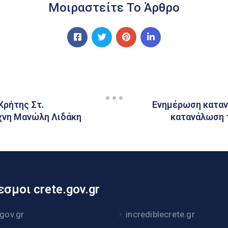
Μοιραστείτε Το Άρθρο
Κρήτης Στ.
Ενημέρωση κατανα
έχνη Μανώλη Λιδάκη
κατανάλωση 
σμοι crete.gov.gr
.gov.gr
incrediblecrete.gr