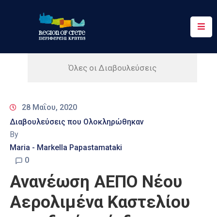
Περιφέρεια
Ενημέρωση
Όλες οι Διαβουλεύσεις
Έργα
&
28 Μαΐου, 2020
Δράσεις
Διαβουλεύσεις που Ολοκληρώθηκαν
Ψηφιακές
By
Υπηρεσίες
Maria - Markella Papastamataki
0
Επικοινωνία
Ανανέωση ΑΕΠΟ Νέου
Αερολιμένα Καστελίου