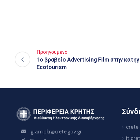
Προηγούμενο
1ο βραβείο Advertising Film στην κατηγ
Ecotourism
Σύνδε
crete
gram.pkr@crete.gov.gr
it.cre