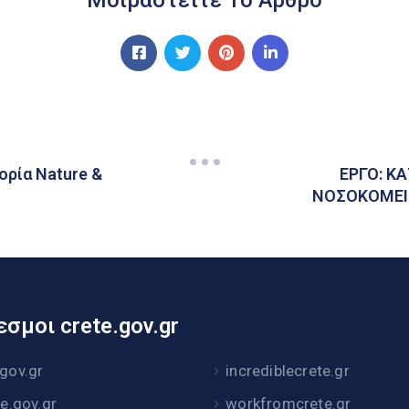
ορία Nature &
ΕΡΓΟ: Κ
ΝΟΣΟΚΟΜΕΙΟ
σμοι crete.gov.gr
.gov.gr
incrediblecrete.gr
te.gov.gr
workfromcrete.gr