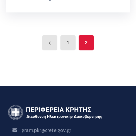
1
2
gram.pkr@crete.gov.gr