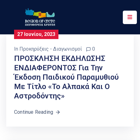
Περιφέρεια
27 Ιουνίου, 2023
Ενημέρωση
In
Προκηρύξεις - Διαγωνισμοί
0
Έργα
ΠΡΟΣΚΛΗΣΗ ΕΚΔΗΛΩΣΗΣ
&
ΕΝΔΙΑΦΕΡΟΝΤΟΣ Για Την
Δράσεις
Έκδοση Παιδικού Παραμυθιού
Ψηφιακές
Με Τίτλο «Το Αλπακά Και Ο
Υπηρεσίες
Αστροδόντης»
Επικοινωνία
Continue Reading