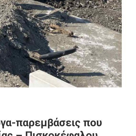
ργα-παρεμβάσεις που
είας – Πισκοκέφαλου