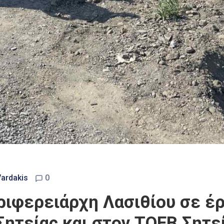
Vardakis
0
ριφερειάρχη Λασιθίου σε έ
Σητείας και στον ΤΟΕΒ Σητ