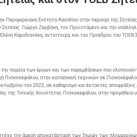
ην Περιφερειακή Ενότητα Λασιθίου στην περιοχή της Σητεία
ο Σητείας Γιώργο Ζερβάκη, τον Προϊστάμενο και την υπάλλ
Ελένη Καρυδιανάκη, αντίστοιχα, και του Προέδρου του ΤΟΕΒ 
 την πορεία των έργων και των παρεμβάσεων που υλοποιούντ
οχή Πισκοκεφάλου, στην κατασκευή τεχνικών σε Πισκοκέφαλο
κτωβρίου του 2022, σε καθαρισμό και έκτακτες αποφράξεις
υσης της Τοπικής Κοινότητας Πισκοκεφάλου, στην προμήθεια
ε στόχο την άμεση αποκατάσταση των ζημιών των πλημμυρικώ