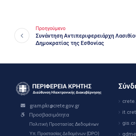
Προηγούμενο
Συνάντηση Αντιπεριφερειάρχη Λασιθίο
Δημοκρατίας της Εσθονίας
Σύνδε
crete
gram.pkr@crete.gov.gr
it.cre
Προσβασιμότητα
gis.c
Πολιτική Προστασίας Δεδομένων
Υπ. Προστασίας Δεδομένων (DPO)
gdme.