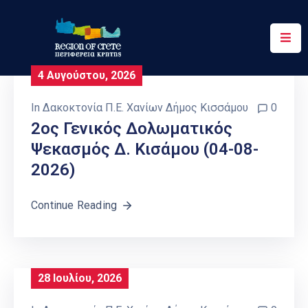
Περιφέρεια
4 Αυγούστου, 2026
Ενημέρωση
In
Δακοκτονία Π.Ε. Χανίων Δήμος Κισσάμου
0
Έργα
2ος Γενικός Δολωματικός
&
Ψεκασμός Δ. Κισάμου (04-08-
Δράσεις
2026)
Ψηφιακές
Υπηρεσίες
Continue Reading
Επικοινωνία
28 Ιουλίου, 2026