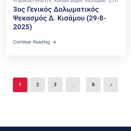
In
Δακοκτονία Π.Ε. Χανίων Δήμος Κισσάμου
0
3ος Γενικός Δολωματικός
Ψεκασμός Δ. Κισάμου (29-8-
2025)
Continue Reading
1
2
3
...
8