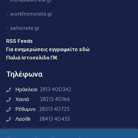
workfromcrete.gr
safecrete.gr
RSS Feeds
Για ενημερώσεις εγγραφείτε εδώ
Παλιά Ιστοσελίδα ΠΚ
Τηλέφωνα
Ηράκλειο
2813 400342
Χανιά
28213 40166
Ρέθυμνο
28313 40725
Λασίθι
28413 40455