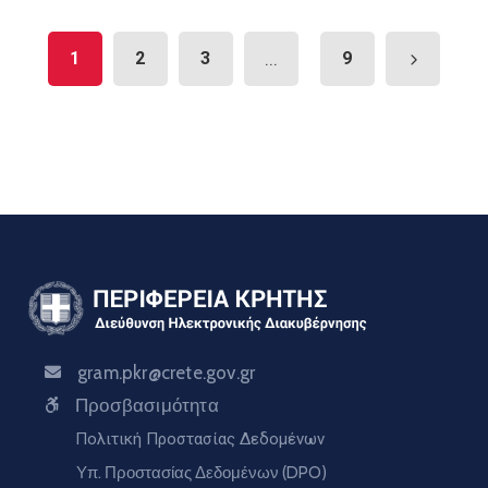
1
2
3
...
9
gram.pkr@crete.gov.gr
Προσβασιμότητα
Πολιτική Προστασίας Δεδομένων
Υπ. Προστασίας Δεδομένων (DPO)