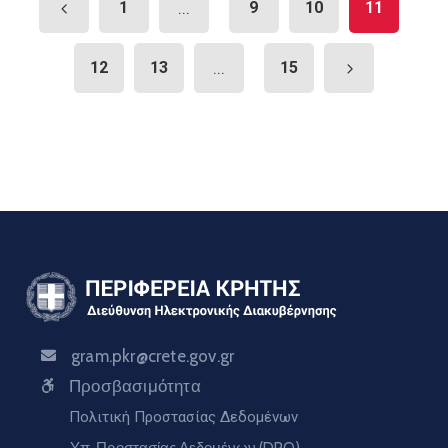
1
...
9
10
11
12
13
...
15
gram.pkr@crete.gov.gr
Προσβασιμότητα
Πολιτική Προστασίας Δεδομένων
Υπ. Προστασίας Δεδομένων (DPO)