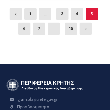
1
...
3
4
5
6
7
...
15
gram.pkr@crete.gov.gr
Προσβασιμότητα