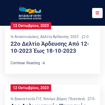
Περιφέρεια
12 Οκτωβρίου, 2023
Ενημέρωση
In
Ανακοινώσεις
‚
Δελτία Άρδευσης 2023
0
Έργα
22o Δελτίο Άρδευσης Από 12-
&
10-2023 Έως 18-10-2023
Δράσεις
Continue Reading
Ψηφιακές
Υπηρεσίες
Επικοινωνία
12 Οκτωβρίου, 2023
In
Δακοκτονία Π.Ε. Χανίων Δήμος Πλατανιά
0