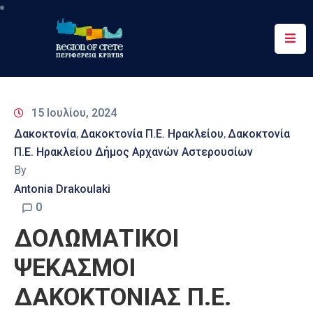
Περιφέρεια
Ενημέρωση
15 Ιουλίου, 2024
Έργα
Δακοκτονία
Δακοκτονία Π.Ε. Ηρακλείου
Δακοκτονία
‚
‚
&
Π.Ε. Ηρακλείου Δήμος Αρχανών Αστερουσίων
Δράσεις
By
Ψηφιακές
Antonia Drakoulaki
Υπηρεσίες
0
ΔΟΛΩΜΑΤΙΚΟΙ
Επικοινωνία
ΨΕΚΑΣΜΟΙ
ΔΑΚΟΚΤΟΝΙΑΣ Π.Ε.