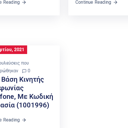
e Reading
Continue Reading
ρτίου, 2021
ουλεύσεις που
ρώθηκαν
0
Βάση Κινητής
φωνίας
fone, Με Κωδική
ασία (1001996)
e Reading