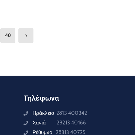
40
Τηλέφωνα
Ηράκλειο
2813 400342
Χανιά
28213 40166
Ρέθυμνο
28313 40725