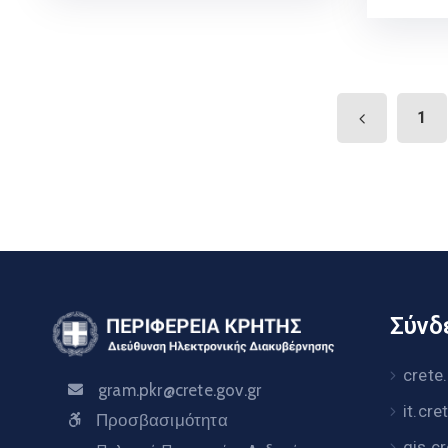
1
Σύνδε
crete
gram.pkr@crete.gov.gr
it.cre
Προσβασιμότητα
gis.c