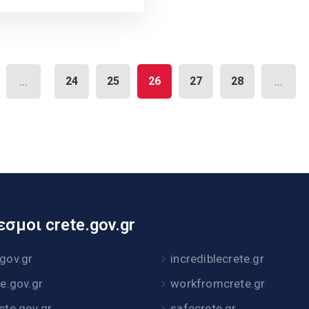
...
24
25
26
27
28
...
σμοι crete.gov.gr
.gov.gr
incrediblecrete.gr
te.gov.gr
workfromcrete.gr
rete.gov.gr
safecrete.gr