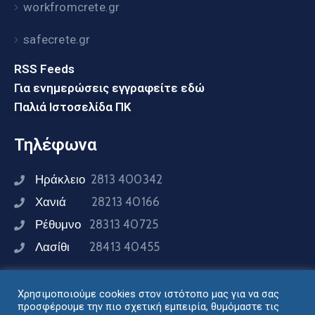
workfromcrete.gr
safecrete.gr
RSS Feeds
Για ενημερώσεις εγγραφείτε εδώ
Παλιά Ιστοσελίδα ΠΚ
Τηλέφωνα
Ηράκλειο
2813 400342
Χανιά
28213 40166
Ρέθυμνο
28313 40725
Λασίθι
28413 40455
Χρησιμοποιούμε cookies στον ιστότοπο μας για να σας
Συνδεθείτε μαζί μας
προσφέρουμε την πιο σχετική εμπειρία, θυμόμαστε τις