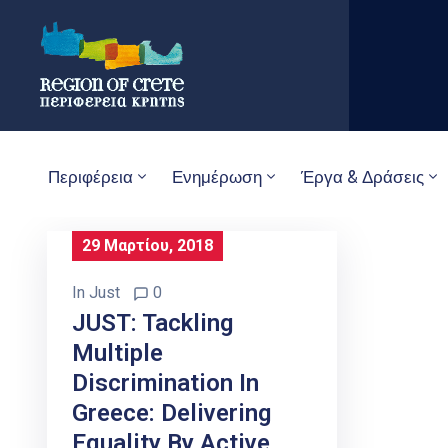
Περιφέρεια
Ενημέρωση
Έργα & Δράσεις
29 Μαρτίου, 2018
In
Just
0
JUST: Tackling
Multiple
Discrimination In
Greece: Delivering
Equality By Active