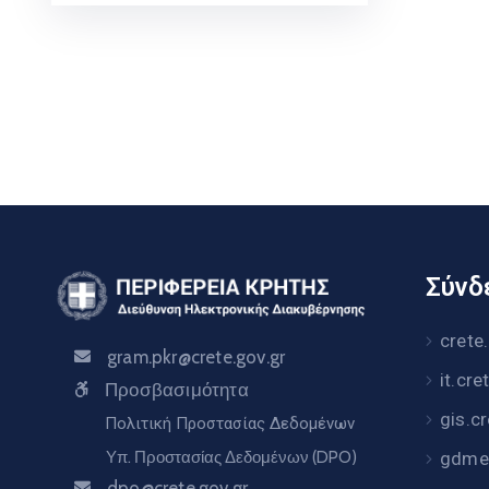
Σύνδε
crete
gram.pkr@crete.gov.gr
it.cre
Προσβασιμότητα
gis.c
Πολιτική Προστασίας Δεδομένων
Υπ. Προστασίας Δεδομένων (DPO)
gdme.
dpo@crete.gov.gr