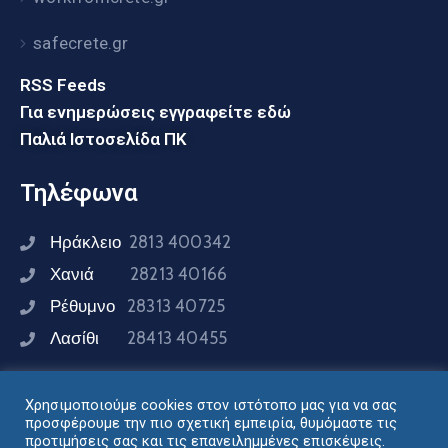
safecrete.gr
RSS Feeds
Για ενημερώσεις εγγραφείτε εδώ
Παλιά Ιστοσελίδα ΠΚ
Τηλέφωνα
Ηράκλειο
2813 400342
Χανιά
28213 40166
Ρέθυμνο
28313 40725
Λασίθι
28413 40455
Χρησιμοποιούμε cookies στον ιστότοπο μας για να σας
Συνδεθείτε μαζί μας
προσφέρουμε την πιο σχετική εμπειρία, θυμόμαστε τις
προτιμήσεις σας και τις επανειλημμένες επισκέψεις.