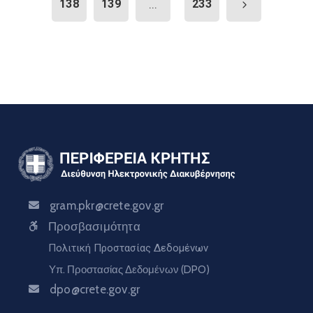
138
139
...
233
gram.pkr@crete.gov.gr
Προσβασιμότητα
Πολιτική Προστασίας Δεδομένων
Υπ. Προστασίας Δεδομένων (DPO)
dpo@crete.gov.gr