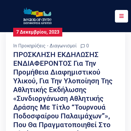
Περιφέρεια
7 Δεκεμβρίου, 2023
Ενημέρωση
In
Προκηρύξεις - Διαγωνισμοί
0
Έργα
ΠΡΟΣΚΛΗΣΗ ΕΚΔΗΛΩΣΗΣ
&
ΕΝΔΙΑΦΕΡΟΝΤΟΣ Για Την
Δράσεις
Προμήθεια Διαφημιστικού
Ψηφιακές
Υλικού, Για Την Υλοποίηση Της
Υπηρεσίες
Αθλητικής Εκδήλωσης
«Συνδιοργάνωση Αθλητικής
Επικοινωνία
Δράσης Με Τίτλο “Τουρνουά
Ποδοσφαίρου Παλαιμάχων”»,
Που Θα Πραγματοποιηθεί Στο