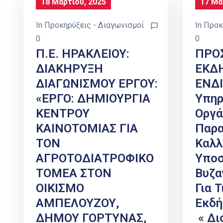
18 Μαρτίου, 2025
17 Μα
In
Προκηρύξεις - Διαγωνισμοί
In
Προκ
0
0
Π.Ε. ΗΡΑΚΛΕΙΟΥ:
ΠΡΟ
ΔΙΑΚΗΡΥΞΗ
ΕΚΔ
ΔΙΑΓΩΝΙΣΜΟΥ ΕΡΓΟΥ:
ΕΝΔ
«ΕΡΓΟ: ΔΗΜΙΟΥΡΓΙΑ
Υπηρ
ΚΕΝΤΡΟΥ
Οργά
ΚΑΙΝΟΤΟΜΙΑΣ ΓΙΑ
Παρα
ΤΟΝ
Καλλ
ΑΓΡΟΤΟΔΙΑΤΡΟΦΙΚΟ
Υποσ
ΤΟΜΕΑ ΣΤΟΝ
Βυζα
ΟΙΚΙΣΜΟ
Για 
ΑΜΠΕΛΟΥΖΟΥ,
Εκδή
ΔΗΜΟΥ ΓΟΡΤΥΝΑΣ,
« Δι