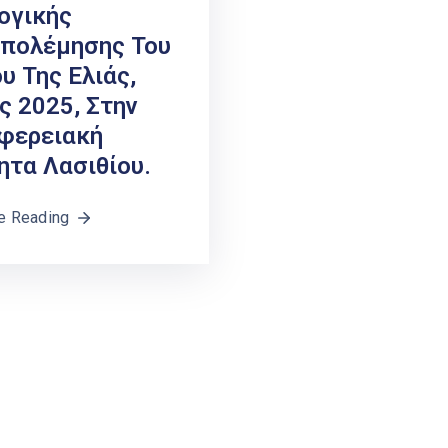
ογικής
πολέμησης Του
υ Της Ελιάς,
ς 2025, Στην
φερειακή
ητα Λασιθίου.
e Reading