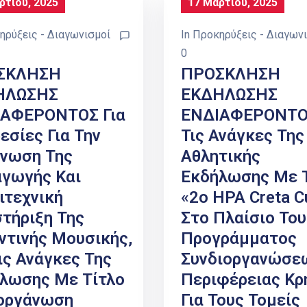
ρτίου, 2025
17 Μαρτίου, 2025
ηρύξεις - Διαγωνισμοί
In
Προκηρύξεις - Διαγων
0
ΣΚΛΗΣΗ
ΠΡΟΣΚΛΗΣΗ
ΗΛΩΣΗΣ
ΕΚΔΗΛΩΣΗΣ
ΙΑΦΕΡΟΝΤΟΣ Για
ΕΝΔΙΑΦΕΡΟΝΤΟΣ
εσίες Για Την
Τις Ανάγκες Της
νωση Της
Αθλητικής
γωγής Και
Εκδήλωσης Με 
ιτεχνική
«2ο ΗΡΑ Creta C
τήριξη Της
Στο Πλαίσιο Του
ντινής Μουσικής,
Προγράμματος
Τις Ανάγκες Της
Συνδιοργανώσε
λωσης Με Τίτλο
Περιφέρειας Κρ
οργάνωση
Για Τους Τομείς