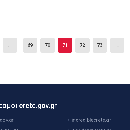
...
69
70
71
72
73
...
σμοι crete.gov.gr
.gov.gr
incrediblecrete.gr