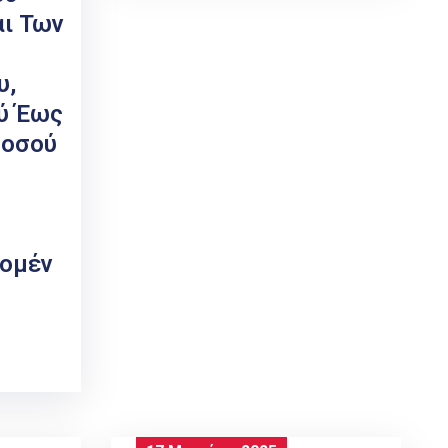
αι Των
υ,
ύ Έως
Ποσού
νομέν