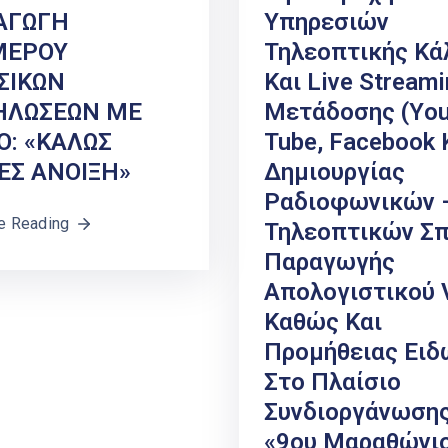
ΑΓΩΓΗ
Υπηρεσιών
ΜΕΡΟΥ
Τηλεοπτικής Κά
ΣΙΚΩΝ
Και Live Streami
ΗΛΩΣΕΩΝ ΜΕ
Μετάδοσης (Υo
Ο: «ΚΑΛΩΣ
Tube, Facebook 
ΕΣ ΑΝΟΙΞΗ»
Δημιουργίας
Ραδιοφωνικών 
e Reading
Τηλεοπτικών Σπ
Παραγωγής
Απολογιστικού 
Καθώς Και
Προμήθειας Ειδ
Στο Πλαίσιο
Συνδιοργάνωσης
«9ου Μαραθώνι