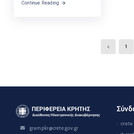
Continue Reading
1
Σύνδε
crete
gram.pkr@crete.gov.gr