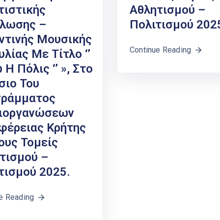
τιστικής
Αθλητισμού –
λωσης –
Πολιτισμού 202
ντινής Μουσικής
Continue Reading
υλίας Με Τίτλο ‘’
Η Πόλις ‘’ », Στο
σιο Του
γράμματος
διοργανώσεων
φέρειας Κρήτης
Τους Τομείς
τισμού –
τισμού 2025.
e Reading