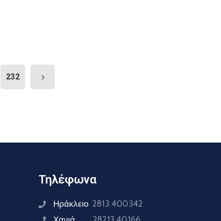
232
Τηλέφωνα
Ηράκλειο
2813 400342
Χανιά
28213 40166