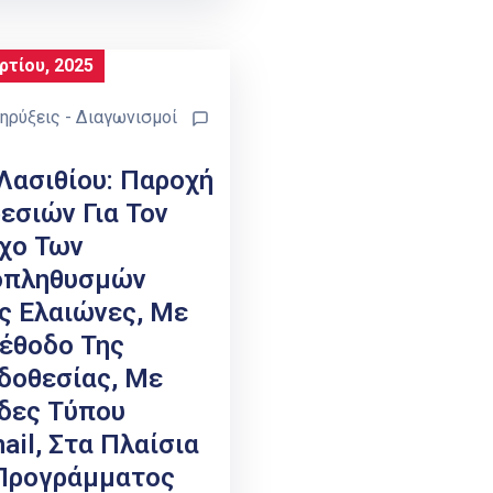
ρτίου, 2025
ηρύξεις - Διαγωνισμοί
 Λασιθίου: Παροχή
εσιών Για Τον
χο Των
οπληθυσμών
ς Ελαιώνες, Με
έθοδο Της
δοθεσίας, Με
δες Τύπου
ail, Στα Πλαίσια
Προγράμματος