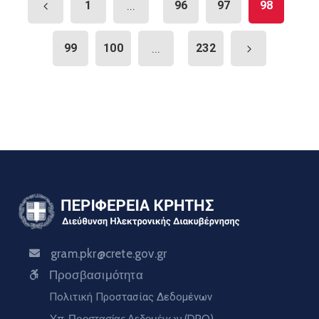
1
...
96
97
98
99
100
...
232
gram.pkr@crete.gov.gr
Προσβασιμότητα
Πολιτική Προστασίας Δεδομένων
Υπ. Προστασίας Δεδομένων (DPO)