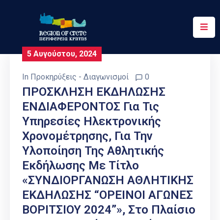
Περιφέρεια
5 Αυγούστου, 2024
Ενημέρωση
In
Προκηρύξεις - Διαγωνισμοί
0
Έργα
ΠΡΟΣΚΛΗΣΗ ΕΚΔΗΛΩΣΗΣ
&
ΕΝΔΙΑΦΕΡΟΝΤΟΣ Για Τις
Δράσεις
Υπηρεσίες Ηλεκτρονικής
Ψηφιακές
Χρονομέτρησης, Για Την
Υπηρεσίες
Υλοποίηση Της Αθλητικής
Εκδήλωσης Με Τίτλο
Επικοινωνία
«ΣΥΝΔΙΟΡΓΑΝΩΣΗ ΑΘΛΗΤΙΚΗΣ
ΕΚΔΗΛΩΣΗΣ “ΟΡΕΙΝΟΙ ΑΓΩΝΕΣ
ΒΟΡΙΤΣΙΟΥ 2024”», Στο Πλαίσιο