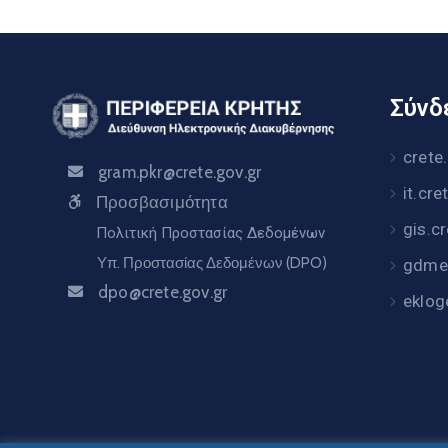
Σύνδε
crete
gram.pkr@crete.gov.gr
it.cre
Προσβασιμότητα
gis.c
Πολιτική Προστασίας Δεδομένων
Υπ. Προστασίας Δεδομένων (DPO)
gdme.
dpo@crete.gov.gr
eklog