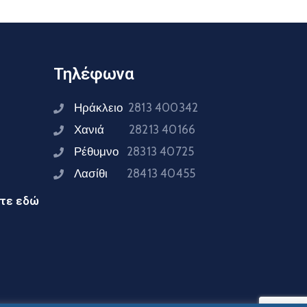
Τηλέφωνα
Ηράκλειο
2813 400342
Χανιά
28213 40166
Ρέθυμνο
28313 40725
Λασίθι
28413 40455
ίτε εδώ