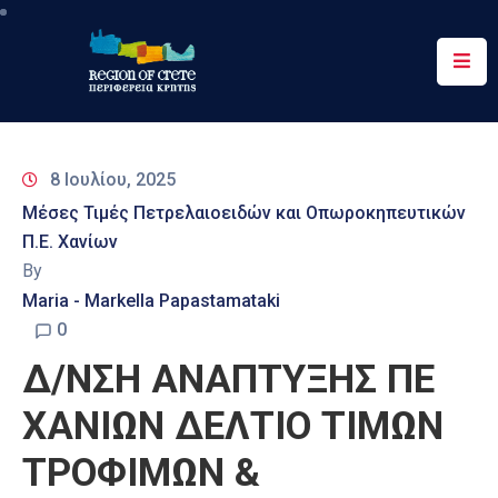
Περιφέρεια
Ενημέρωση
8 Ιουλίου, 2025
Έργα
Μέσες Τιμές Πετρελαιοειδών και Οπωροκηπευτικών
&
Π.Ε. Χανίων
Δράσεις
By
Ψηφιακές
Maria - Markella Papastamataki
Υπηρεσίες
0
Δ/ΝΣΗ ΑΝΑΠΤΥΞΗΣ ΠΕ
Επικοινωνία
ΧΑΝΙΩΝ ΔΕΛΤΙΟ ΤΙΜΩΝ
ΤΡΟΦΙΜΩΝ &