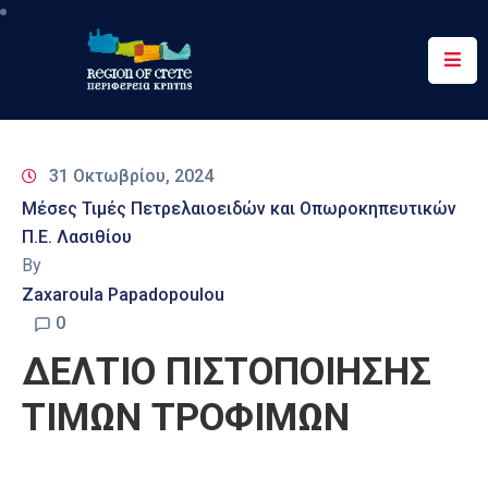
Περιφέρεια
Ενημέρωση
31 Οκτωβρίου, 2024
Έργα
Μέσες Τιμές Πετρελαιοειδών και Οπωροκηπευτικών
&
Π.Ε. Λασιθίου
Δράσεις
By
Ψηφιακές
Zaxaroula Papadopoulou
Υπηρεσίες
0
ΔΕΛΤΙΟ ΠΙΣΤΟΠΟΙΗΣΗΣ
Επικοινωνία
ΤΙΜΩΝ ΤΡΟΦΙΜΩΝ