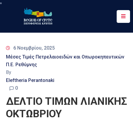
Περιφέρεια
Ενημέρωση
6 Νοεμβρίου, 2025
Έργα
Μέσες Τιμές Πετρελαιοειδών και Οπωροκηπευτικών
&
Π.Ε. Ρεθύμνης
Δράσεις
By
Ψηφιακές
Eleftheria Perantonaki
Υπηρεσίες
0
ΔΕΛΤΙΟ ΤΙΜΩΝ ΛΙΑΝΙΚΗΣ
Επικοινωνία
ΟΚΤΩΒΡΙΟΥ