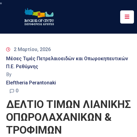
Περιφέρεια
Ενημέρωση
2 Μαρτίου, 2026
Έργα
Μέσες Τιμές Πετρελαιοειδών και Οπωροκηπευτικών
&
Π.Ε. Ρεθύμνης
Δράσεις
By
Ψηφιακές
Eleftheria Perantonaki
Υπηρεσίες
0
ΔΕΛΤΙΟ ΤΙΜΩΝ ΛΙΑΝΙΚΗΣ
Επικοινωνία
ΟΠΩΡΟΛΑΧΑΝΙΚΩΝ &
ΤΡΟΦΙΜΩΝ