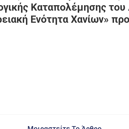
γικής Καταπολέμησης του 
ρειακή Ενότητα Χανίων» πρ
Μοιραστείτε Το Άρθρο