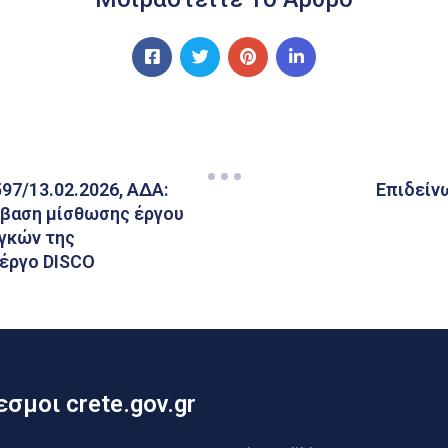
97/13.02.2026, ΑΔΑ:
Επιδείνω
μβαση μίσθωσης έργου
αγκών της
 έργο DISCO
σμοι crete.gov.gr