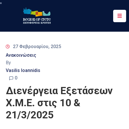
Περιφέρεια
Ενημέρωση
27 Φεβρουαρίου, 2025
Έργα
Ανακοινώσεις
&
By
Δράσεις
Vasilis Ioannidis
Ψηφιακές
0
Υπηρεσίες
Διενέργεια Εξετάσεων
Επικοινωνία
Χ.Μ.Ε. στις 10 &
21/3/2025